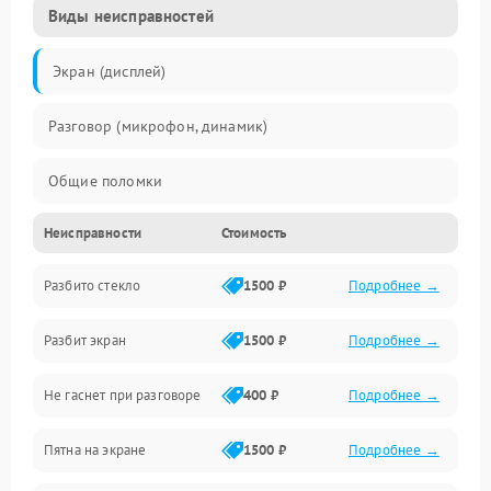
Виды неисправностей
Экран (дисплей)
Разговор (микрофон, динамик)
Общие поломки
Неисправности
Стоимость
Проблемы связи
Разбито стекло
1500 ₽
Подробнее →
Камеры
Разбит экран
1500 ₽
Подробнее →
Проблемы с дисплеем и сенсором
Не гаснет при разговоре
400 ₽
Подробнее →
Зарядка
Пятна на экране
1500 ₽
Подробнее →
Проблемы с питанием, зарядкой и аккумулятором