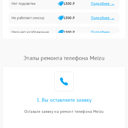
Нет подсветки
1500 ₽
Подробнее →
Проблемы с работой системы, корпусом и другие
Не работает сенсор
1500 ₽
Подробнее →
Мерцает изображение
1500 ₽
Подробнее →
Не работает 3D Touch
2400 ₽
Подробнее →
Этапы ремонта телефона Meizu
Не работает Face ID
4000 ₽
Подробнее →
1. Вы оставляете заявку
Оставьте заявку на ремонт телефона Meizu