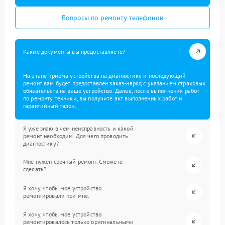
Вопросы по ремонту телефонов
Какие документы вы предоставляете?
На этапе приема устройства на диагностику и последующий
ремонт вам будет предоставлен заказ-наряд с указанием страховых
обязательств на ваше устройство. Далее, после выполнения работ
по ремонту техники, вы получите акт выполненных работ и
гарантийный талон.
Я уже знаю в чем неисправность и какой
ремонт необходим. Для чего проводить
диагностику?
Мне нужен срочный ремонт. Сможете
сделать?
Я хочу, чтобы мое устройство
ремонтировали при мне.
Я хочу, чтобы мое устройство
ремонтировалось только оригинальными