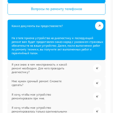
Вопросы по ремонту телефонов
Какие документы вы предоставляете?
На этапе приема устройства на диагностику и последующий
ремонт вам будет предоставлен заказ-наряд с указанием страховых
обязательств на ваше устройство. Далее, после выполнения работ
по ремонту техники, вы получите акт выполненных работ и
гарантийный талон.
Я уже знаю в чем неисправность и какой
ремонт необходим. Для чего проводить
диагностику?
Мне нужен срочный ремонт. Сможете
сделать?
Я хочу, чтобы мое устройство
ремонтировали при мне.
Я хочу, чтобы мое устройство
ремонтировалось только оригинальными