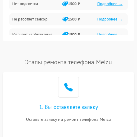
Нет подсветки
1500 ₽
Подробнее →
Проблемы с работой системы, корпусом и другие
Не работает сенсор
1500 ₽
Подробнее →
Мерцает изображение
1500 ₽
Подробнее →
Не работает 3D Touch
2400 ₽
Подробнее →
Этапы ремонта телефона Meizu
Не работает Face ID
4000 ₽
Подробнее →
1. Вы оставляете заявку
Оставьте заявку на ремонт телефона Meizu