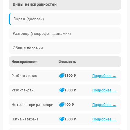
Виды неисправностей
Экран (дисплей)
Разговор (микрофон, динамик)
Общие поломки
Неисправности
Стоимость
Проблемы связи
Разбито стекло
1500 ₽
Подробнее →
Камеры
Разбит экран
1500 ₽
Подробнее →
Проблемы с дисплеем и сенсором
Не гаснет при разговоре
400 ₽
Подробнее →
Зарядка
Пятна на экране
1500 ₽
Подробнее →
Проблемы с питанием, зарядкой и аккумулятором