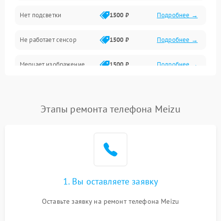
Нет подсветки
1500 ₽
Подробнее →
Проблемы с работой системы, корпусом и другие
Не работает сенсор
1500 ₽
Подробнее →
Мерцает изображение
1500 ₽
Подробнее →
Не работает 3D Touch
2400 ₽
Подробнее →
Этапы ремонта телефона Meizu
Не работает Face ID
4000 ₽
Подробнее →
1. Вы оставляете заявку
Оставьте заявку на ремонт телефона Meizu