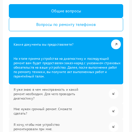
Общие вопросы
Вопросы по ремонту телефонов
Какие документы вы предоставляете?
На этапе приема устройства на диагностику и последующий
ремонт вам будет предоставлен заказ-наряд с указанием страховых
обязательств на ваше устройство. Далее, после выполнения работ
по ремонту техники, вы получите акт выполненных работ и
гарантийный талон.
Я уже знаю в чем неисправность и какой
ремонт необходим. Для чего проводить
диагностику?
Мне нужен срочный ремонт. Сможете
сделать?
Я хочу, чтобы мое устройство
ремонтировали при мне.