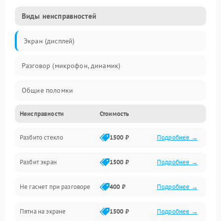
Виды неисправностей
Экран (дисплей)
Разговор (микрофон, динамик)
Общие поломки
Неисправности
Стоимость
Проблемы связи
Разбито стекло
1500 ₽
Подробнее →
Камеры
Разбит экран
1500 ₽
Подробнее →
Проблемы с дисплеем и сенсором
Не гаснет при разговоре
400 ₽
Подробнее →
Зарядка
Пятна на экране
1500 ₽
Подробнее →
Проблемы с питанием, зарядкой и аккумулятором