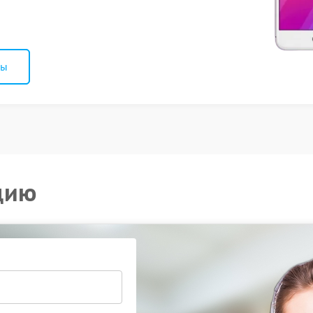
ны
цию