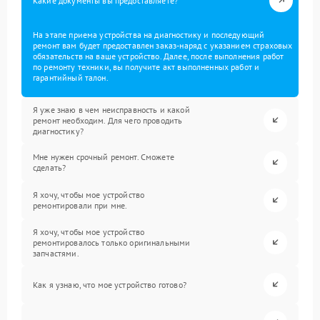
Какие документы вы предоставляете?
На этапе приема устройства на диагностику и последующий
ремонт вам будет предоставлен заказ-наряд с указанием страховых
обязательств на ваше устройство. Далее, после выполнения работ
по ремонту техники, вы получите акт выполненных работ и
гарантийный талон.
Я уже знаю в чем неисправность и какой
ремонт необходим. Для чего проводить
диагностику?
Мне нужен срочный ремонт. Сможете
сделать?
Я хочу, чтобы мое устройство
ремонтировали при мне.
Я хочу, чтобы мое устройство
ремонтировалось только оригинальными
запчастями.
Как я узнаю, что мое устройство готово?