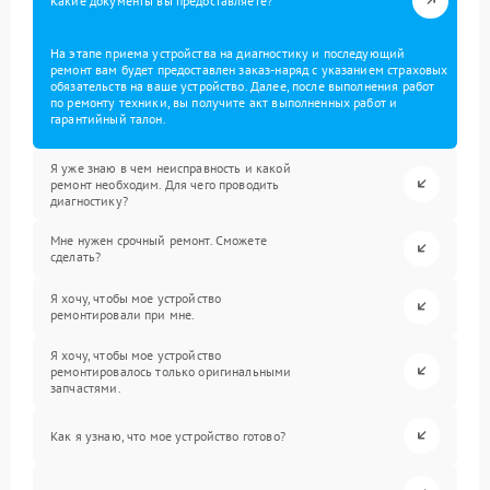
Какие документы вы предоставляете?
На этапе приема устройства на диагностику и последующий
ремонт вам будет предоставлен заказ-наряд с указанием страховых
обязательств на ваше устройство. Далее, после выполнения работ
по ремонту техники, вы получите акт выполненных работ и
гарантийный талон.
Я уже знаю в чем неисправность и какой
ремонт необходим. Для чего проводить
диагностику?
Мне нужен срочный ремонт. Сможете
сделать?
Я хочу, чтобы мое устройство
ремонтировали при мне.
Я хочу, чтобы мое устройство
ремонтировалось только оригинальными
запчастями.
Как я узнаю, что мое устройство готово?