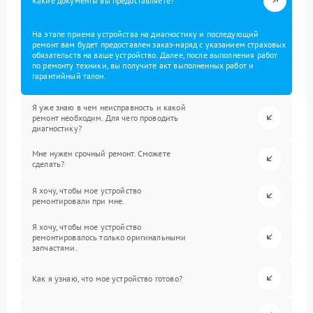
Какие документы вы предоставляете?
На этапе приема устройства на диагностику и последующий
ремонт вам будет предоставлен заказ-наряд с указанием страховых
обязательств на ваше устройство. Далее, после выполнения работ
по ремонту техники, вы получите акт выполненных работ и
гарантийный талон.
Я уже знаю в чем неисправность и какой
ремонт необходим. Для чего проводить
диагностику?
Мне нужен срочный ремонт. Сможете
сделать?
Я хочу, чтобы мое устройство
ремонтировали при мне.
Я хочу, чтобы мое устройство
ремонтировалось только оригинальными
запчастями.
Как я узнаю, что мое устройство готово?