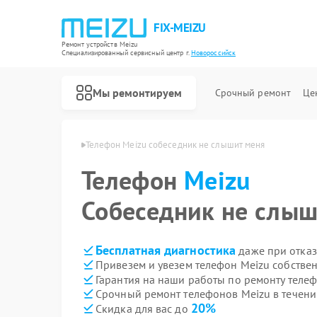
FIX-MEIZU
Ремонт устройств Meizu
Специализированный cервисный центр г.
Новороссийск
Мы ремонтируем
Срочный ремонт
Це
zu в Новороссийске
Телефон Meizu собеседник не слышит меня
Телефон
Meizu
Собеседник не слыш
Бесплатная диагностика
даже при отказ
Привезем и увезем телефон Meizu собстве
Гарантия на наши работы по ремонту теле
Срочный ремонт телефонов Meizu в течени
20%
Скидка для вас до