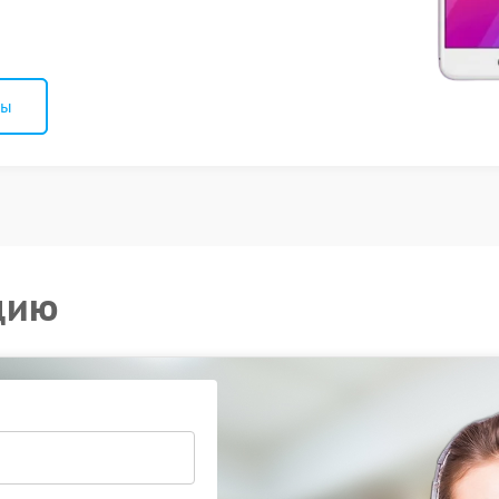
ны
цию