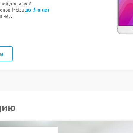
нной доставкой
до 3-х лет
фонов Meizu
и часа
ны
цию