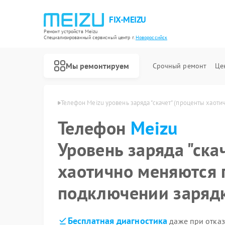
FIX-MEIZU
Ремонт устройств Meizu
Специализированный cервисный центр г.
Новороссийск
Мы ремонтируем
Срочный ремонт
Це
zu в Новороссийске
Телефон Meizu уровень заряда "скачет" (проценты хаот
Телефон
Meizu
Уровень заряда "ска
хаотично меняются 
подключении заряд
Бесплатная диагностика
даже при отказ