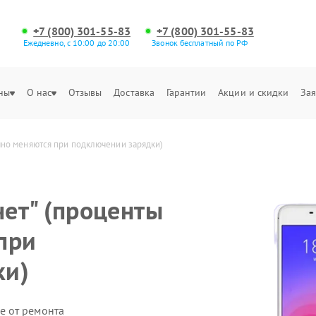
+7 (800) 301-55-83
+7 (800) 301-55-83
Ежедневно, с 10:00 до 20:00
Звонок бесплатный по РФ
ны
О нас
Отзывы
Доставка
Гарантии
Акции и скидки
Зая
ично меняются при подключении зарядки)
чет" (проценты
при
ки)
е от ремонта