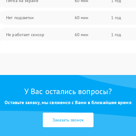
Пятна на экране
60 мин
1 год
Нет подсветки
60 мин
1 год
Не работает сенсор
60 мин
1 год
Мерцает изображение
60 мин
1 год
Не работает 3D Touch
60 мин
1 год
Не работает Face ID
60 мин
1 год
У Вас остались вопросы?
Оставьте заявку, мы свяжемся с Вами в ближайшее время
Заказать звонок