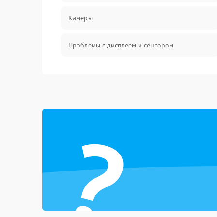
Камеры
Проблемы с дисплеем и сенсором
Зарядка
Проблемы с питанием, зарядкой и
аккумулятором
?
Проблемы с работой системы, корпусом и
другие