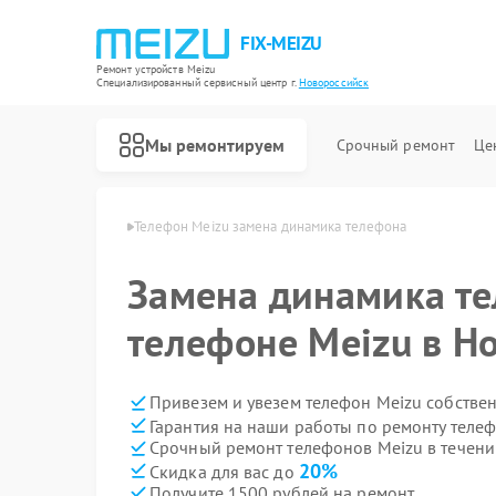
FIX-MEIZU
Ремонт устройств Meizu
Специализированный cервисный центр г.
Новороссийск
Мы ремонтируем
Срочный ремонт
Це
zu в Новороссийске
Телефон Meizu замена динамика телефона
Замена динамика те
телефоне Meizu в Н
Привезем и увезем телефон Meizu собстве
Гарантия на наши работы по ремонту теле
Срочный ремонт телефонов Meizu в течени
20%
Скидка для вас до
Получите 1500 рублей на ремонт