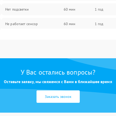
Нет подсветки
60 мин
1 год
Не работает сенсор
60 мин
1 год
Мерцает изображение
60 мин
1 год
Не работает 3D Touch
60 мин
1 год
Не работает Face ID
60 мин
1 год
У Вас остались вопросы?
Оставьте заявку, мы свяжемся с Вами в ближайшее время
Заказать звонок